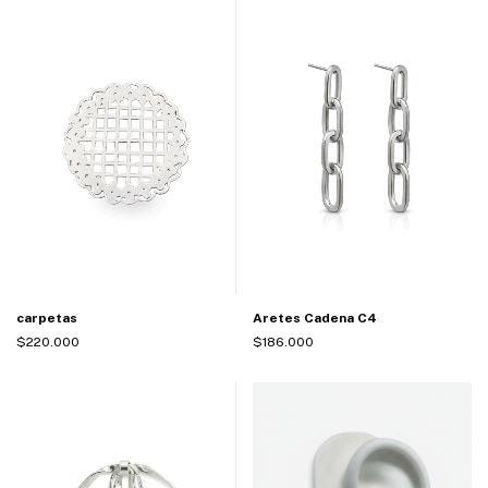
Aretes Cadena C4
carpetas
$186.000
$220.000