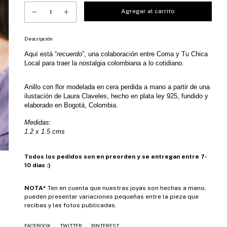
Descripción
Aquí está “
recuerdo
”, una colaboración entre Coma y Tu Chica 
Local para traer la nostalgia colombiana a lo cotidiano. 
Anillo con flor modelada en cera perdida a mano a partir de una 
ilustación de Laura Claveles, hecho en plata 
ley 925, fundido y 
elaborado en Bogotá, Colombia.
Medidas:
1.2 x 1.5 cms
Todos los pedidos son en preorden y se entregan entre 7-
10 dias :)
NOTA*
Ten en cuenta que nuestras joyas son hechas a mano,
pueden presentar variaciones pequeñas entre la pieza que
recibas y las fotos publicadas.
FACEBOOK
TWITTER
PINTEREST