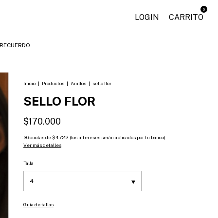
0
LOGIN
CARRITO
RECUERDO
Inicio
|
Productos
|
Anillos
|
sello flor
SELLO FLOR
$170.000
36
cuotas de
$4.722 (los intereses serán aplicados por tu banco)
Ver más detalles
Talla
Guía de tallas