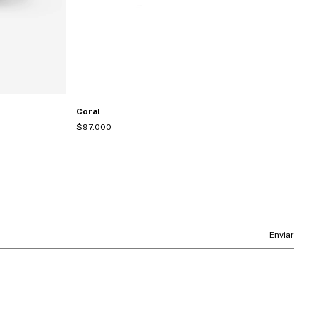
Coral
Co
$97.000
$1