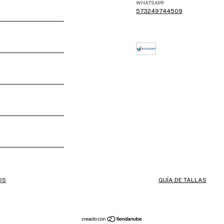
WHATSAPP
573249744509
OS
GUÍA DE TALLAS