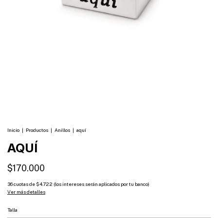
Inicio
|
Productos
|
Anillos
|
aquí
AQUÍ
$170.000
36
cuotas de
$4.722 (los intereses serán aplicados por tu banco)
Ver más detalles
Talla